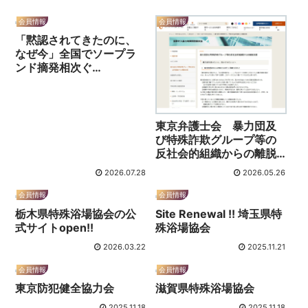
会員情報
会員情報
「黙認されてきたのに、
なぜ今」全国でソープラ
ンド摘発相次ぐ…
東京弁護士会 暴力団及
び特殊詐欺グループ等の
反社会的組織からの離脱
支援
2026.07.28
2026.05.26
会員情報
会員情報
栃木県特殊浴場協会の公
Site Renewal !! 埼玉県特
式サイトopen!!
殊浴場協会
2026.03.22
2025.11.21
会員情報
会員情報
東京防犯健全協力会
滋賀県特殊浴場協会
2025.11.18
2025.11.18