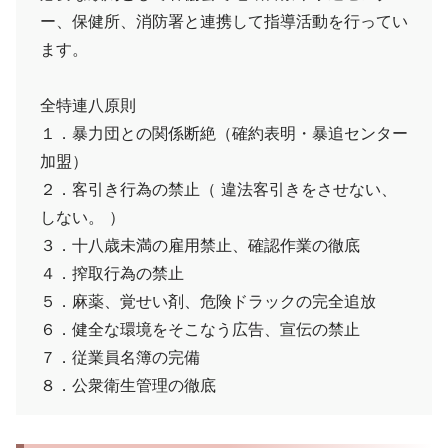
ー、保健所、消防署と連携して指導活動を行ってい
ます。
全特連八原則
１．暴力団との関係断絶（確約表明・暴追センター
加盟）
２．客引き行為の禁止（ 違法客引きをさせない、
しない。 ）
３．十八歳未満の雇用禁止、確認作業の徹底
４．搾取行為の禁止
５．麻薬、覚せい剤、危険ドラックの完全追放
６．健全な環境をそこなう広告、宣伝の禁止
７．従業員名簿の完備
８．公衆衛生管理の徹底