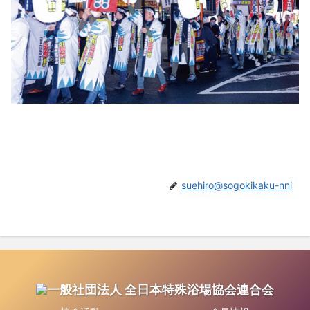
suehiro@sogokikaku-nni