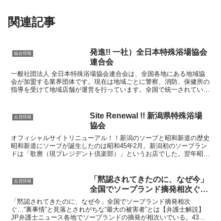
関連記事
発進!! 一社）全日本特殊浴場協会
協会情報
連合会
一般社団法人 全日本特殊浴場協会連合会は、全国各地にある地域協
会が加盟する業界団体です。現在は地域ごとに警察、消防、保健所の
指導を受けて地域店舗が運営を行っています。全国で統一されている
「暴排活動」や「運営上の原則項目」などの普及指導を行っ...
Site Renewal !! 新潟県特殊浴場
会員情報
協会
オフィシャルサイトリニューアル！！新潟のソープと昭和新道の歴史
昭和新道にソープが誕生したのは昭和45年2月。新潟初のソープラン
ドは「歌麿（現プレジデント倶楽部）」というお店でした。翌年昭和
46年には、「本陣」と「嵐山（現スチュワーデス」の2...
「黙認されてきたのに、なぜ今」
会員情報
全国でソープランド摘発相次ぐ…
「黙認されてきたのに、なぜ今」全国でソープランド摘発相次
ぐ…“裏事情”と見落とされがちな“最大の被害者”とは【弁護士解説】
JP弁護士ニュース各地でソープランドの摘発が相次いでいる。43年