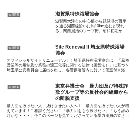
続く老舗もその例外ではなかった。ネット上でも「これまで...
滋賀県特殊浴場協会
会員情報
滋賀県大津市の中心部から琵琶湖の西岸
を通る湖西線沿いに約10km進むと現れ
る、関西屈指のソープ街。昭和初期から
つづくトルコ風呂や遊郭をルーツとした
他のソープランド街と比べると、雄琴の
ソープ街の歴史は浅く、1971年にオープ
Site Renewal !! 埼玉県特殊浴場
会員情報
ンした一号店の「花...
協会
オフィシャルサイトリニューアル！！埼玉県特殊浴場協会は、「風俗
営業等の規制及び業務の適正化等に関する法律（風営法）」に基づき
埼玉県公安委員会に届出を出し、各警察署管内に於いて個室付き浴場
業をを営んでいる加盟店舗で構成されています。社会情勢や...
東京弁護士会 暴力団及び特殊詐
会員情報
欺グループ等の反社会的組織から
の離脱支援
暴力団を抜けたい人、抜けさせたい人へ１ 暴力団を抜けたい人が増
えています！ご相談ください！「暴力団をもう抜けたい」「もう辞め
時かな・・・」今このページを見てくださっている暴力団員の皆さん
は、きっとそう思って調べた結果、このページにたどり着い...