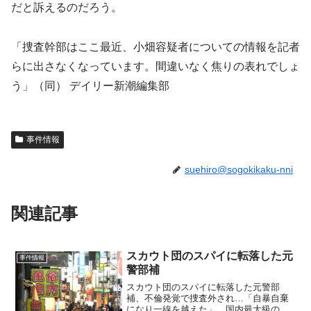
だと訴えるのだろう。
「捜査幹部はここ最近、小畑容疑者についての情報を記者
らに出さなくなっています。間違いなく焦りの表れでしょ
う」（同） デイリー新潮編集部
事件情報
suehiro@sogokikaku-nni
関連記事
スカウト団のスパイに転落した元
事件情報
警部補
スカウト団のスパイに転落した元警部
補、不倫発覚で捜査外され…「自暴自棄
になり一線を越えた」 国内最大級のス