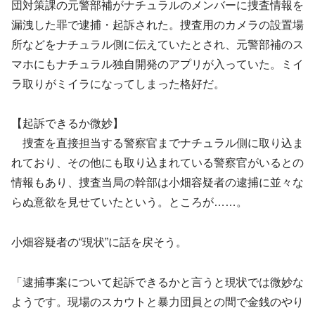
団対策課の元警部補がナチュラルのメンバーに捜査情報を
漏洩した罪で逮捕・起訴された。捜査用のカメラの設置場
所などをナチュラル側に伝えていたとされ、元警部補のス
マホにもナチュラル独自開発のアプリが入っていた。ミイ
ラ取りがミイラになってしまった格好だ。
【起訴できるか微妙】
捜査を直接担当する警察官までナチュラル側に取り込ま
れており、その他にも取り込まれている警察官がいるとの
情報もあり、捜査当局の幹部は小畑容疑者の逮捕に並々な
らぬ意欲を見せていたという。ところが……。
小畑容疑者の“現状”に話を戻そう。
「逮捕事案について起訴できるかと言うと現状では微妙な
ようです。現場のスカウトと暴力団員との間で金銭のやり