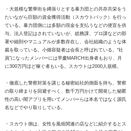
・大規模な繁華街を縄張りとする暴力団との共存共栄をう
たいながら巨額の資金獲得活動（スカウトバック）を行っ
ている。暴力団側には多額の現金を支払うなどの便宜を供
与。法人登記はされていないが、総務課、プロ課などの部
署や細則やマニュアルが多数存在し、会社組織のような体
裁を取っている。小畑容疑者は会長と呼ばれている。“社
員”になったメンバーには早慶MARCH出身者もおり、月
に300万円ほど稼ぐ者もいる。スカウトは2000人規模。
・徹底した警察対策を講じる秘密結社的側面を持ち、警察
の取り締まりを回避すべく、数千万円かけて開発した秘匿
性の高い闇アプリを用いてメンバーらは本名ではなく源氏
名などでやり取りしている。
・スカウト側は、女性を風俗関連の店などに紹介するとス