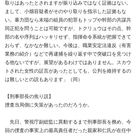
取りはあったとされますが振り込みではなく証拠はない。
まして、小畑容疑者がそのやり取りを指示した証拠もな
い。暴力団なら末端の組員の犯罪もトップや幹部の共謀共
同正犯を問うことは可能ですが、トクリュウはその点、幹
部の名や序列はハッキリせず、指揮命令系統が把握できて
おらず、なかなか難しい。今後は、職業安定法違反（有害
業務の紹介）などで再逮捕を繰り返す中で突破口を見つけ
る他ないですが、展望があるわけではありません。スカウ
トされた女性の証言があったとしても、公判を維持するの
は難しいとの説もあります」（同）
【刑事部長の焦り説】
捜査当局側に失策があったのだろうか。
先日、警視庁副総監に異動するまで刑事部長を務め、今
回の捜査の事実上の最高責任者だった親家和仁氏が在任中