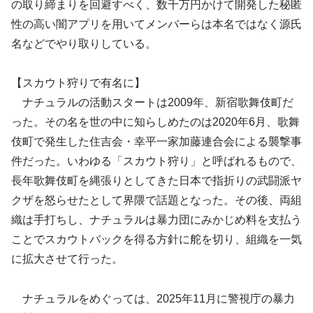
の取り締まりを回避すべく、数千万円かけて開発した秘匿
性の高い闇アプリを用いてメンバーらは本名ではなく源氏
名などでやり取りしている。
【スカウト狩りで有名に】
ナチュラルの活動スタートは2009年、新宿歌舞伎町だ
った。その名を世の中に知らしめたのは2020年6月、歌舞
伎町で発生した住吉会・幸平一家加藤連合会による襲撃事
件だった。いわゆる「スカウト狩り」と呼ばれるもので、
長年歌舞伎町を縄張りとしてきた日本で指折りの武闘派ヤ
クザを怒らせたとして界隈で話題となった。その後、両組
織は手打ちし、ナチュラルは暴力団にみかじめ料を支払う
ことでスカウトバックを得る方針に舵を切り、組織を一気
に拡大させて行った。
ナチュラルをめぐっては、2025年11月に警視庁の暴力