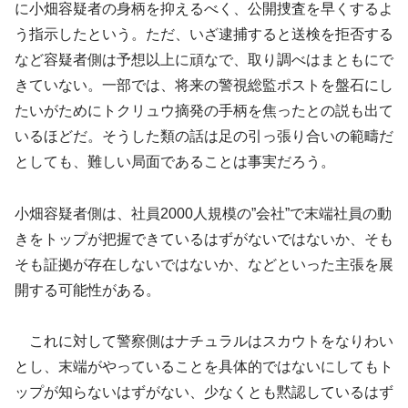
に小畑容疑者の身柄を抑えるべく、公開捜査を早くするよ
う指示したという。ただ、いざ逮捕すると送検を拒否する
など容疑者側は予想以上に頑なで、取り調べはまともにで
きていない。一部では、将来の警視総監ポストを盤石にし
たいがためにトクリュウ摘発の手柄を焦ったとの説も出て
いるほどだ。そうした類の話は足の引っ張り合いの範疇だ
としても、難しい局面であることは事実だろう。
小畑容疑者側は、社員2000人規模の”会社”で末端社員の動
きをトップが把握できているはずがないではないか、そも
そも証拠が存在しないではないか、などといった主張を展
開する可能性がある。
これに対して警察側はナチュラルはスカウトをなりわい
とし、末端がやっていることを具体的ではないにしてもト
ップが知らないはずがない、少なくとも黙認しているはず