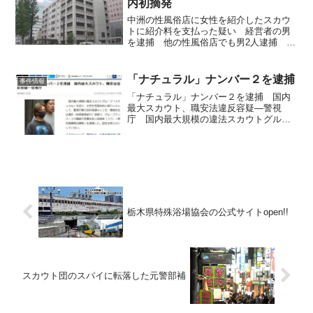
内初摘発
中洲の性風俗店に女性を紹介したスカウ
トに紹介料を支払った疑い 経営者の男
を逮捕 他の性風俗店でも男2人逮捕 性
風俗店に女性を紹介したスカウトに紹介
料、いわゆる「スカウトバック」を支払
った疑いで、福岡市の性風俗店経営者の
「ナチュラル」ナンバー２を逮捕
事件情報
男が逮捕されました。風...
「ナチュラル」ナンバー２を逮捕 国内
最大スカウト、職安法違反容疑―警視
庁 国内最大規模の違法スカウトグルー
プ「ナチュラル」を巡り、女性を性風俗
店に紹介したとして、警視庁暴力団対策
課は１１日、職業安定法違反（有害業務
紹介）容疑で、グループナン...
栃木県特殊浴場協会の公式サイトopen!!
スカウト団のスパイに転落した元警部補