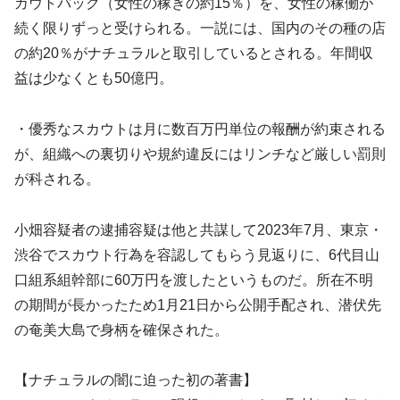
カウトバック（女性の稼ぎの約15％）を、女性の稼働が
続く限りずっと受けられる。一説には、国内のその種の店
の約20％がナチュラルと取引しているとされる。年間収
益は少なくとも50億円。
・優秀なスカウトは月に数百万円単位の報酬が約束される
が、組織への裏切りや規約違反にはリンチなど厳しい罰則
が科される。
小畑容疑者の逮捕容疑は他と共謀して2023年7月、東京・
渋谷でスカウト行為を容認してもらう見返りに、6代目山
口組系組幹部に60万円を渡したというものだ。所在不明
の期間が長かったため1月21日から公開手配され、潜伏先
の奄美大島で身柄を確保された。
【ナチュラルの闇に迫った初の著書】