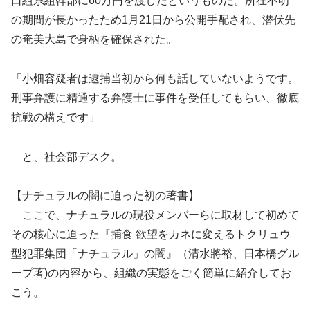
口組系組幹部に60万円を渡したというものだ。所在不明
の期間が長かったため1月21日から公開手配され、潜伏先
の奄美大島で身柄を確保された。
「小畑容疑者は逮捕当初から何も話していないようです。
刑事弁護に精通する弁護士に事件を受任してもらい、徹底
抗戦の構えです」
と、社会部デスク。
【ナチュラルの闇に迫った初の著書】
ここで、ナチュラルの現役メンバーらに取材して初めて
その核心に迫った『捕食 欲望をカネに変えるトクリュウ
型犯罪集団「ナチュラル」の闇』（清水將裕、日本橋グル
ープ著)の内容から、組織の実態をごく簡単に紹介してお
こう。