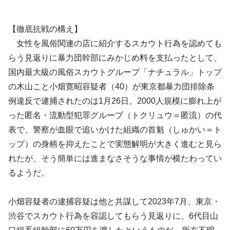
【徹底抗戦の構え】
女性を風俗関連の店に紹介するスカウト行為を認めても
らう見返りに暴力団幹部にみかじめ料を支払ったとして、
国内最大級の風俗スカウトグループ「ナチュラル」トップ
の木山こと小畑寛昭容疑者（40）が東京都暴力団排除条
例違反で逮捕されたのは1月26日。2000人規模に膨れ上が
った匿名・流動型犯罪グループ（トクリュウ＝匿流）の代
表で、警察が血眼で追いかけた組織の首魁（しゅかい＝ト
ップ）の身柄を抑えたことで実態解明が大きく進むと見ら
れたが、そう簡単には進まなさそうな事情が横たわってい
るようだ。
小畑容疑者の逮捕容疑は他と共謀して2023年7月、東京・
渋谷でスカウト行為を容認してもらう見返りに、6代目山