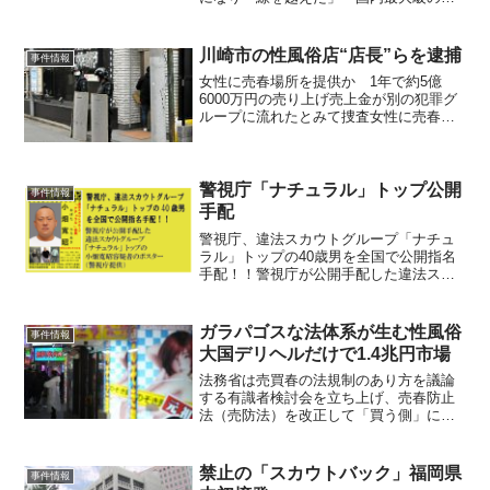
カウトグループ「ナチュラル」に捜査情
報を漏えいしたとして地方公務員法違反
（守秘義務）に問われた元警視庁暴力団
川崎市の性風俗店“店長”らを逮捕
事件情報
対策課警部補の判決が２５日...
女性に売春場所を提供か 1年で約5億
6000万円の売り上げ売上金が別の犯罪グ
ループに流れたとみて捜査女性に売春す
る場所を提供したとして、川崎市の性風
俗店の実質的店長の男ら4人が逮捕されま
した。年間の売り上げは5億6000万円ほど
とみられ、警...
警視庁「ナチュラル」トップ公開
事件情報
手配
警視庁、違法スカウトグループ「ナチュ
ラル」トップの40歳男を全国で公開指名
手配！！警視庁が公開手配した違法スカ
ウトグループ「ナチュラル」トップの小
畑寬昭容疑者のポスター（警視庁提供）
違法スカウトグループ「ナチュラル」を
ガラパゴスな法体系が生む性風俗
事件情報
巡り、警視庁暴力団対策...
大国デリヘルだけで1.4兆円市場
法務省は売買春の法規制のあり方を議論
する有識者検討会を立ち上げ、売春防止
法（売防法）を改正して「買う側」にも
罰則を導入するかを主要な論点の一つと
して検討を始める。しかし売防法が想定
しているのは男女間の性交のみ。それ以
禁止の「スカウトバック」福岡県
事件情報
外の性的サービスは「合法...