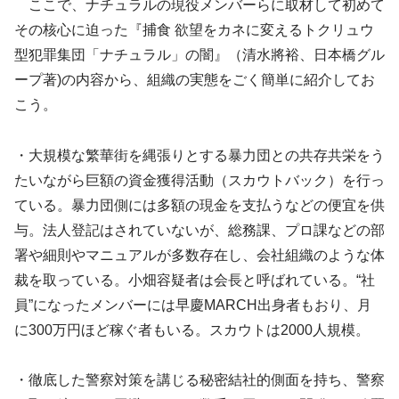
ここで、ナチュラルの現役メンバーらに取材して初めて
その核心に迫った『捕食 欲望をカネに変えるトクリュウ
型犯罪集団「ナチュラル」の闇』（清水將裕、日本橋グル
ープ著)の内容から、組織の実態をごく簡単に紹介してお
こう。
・大規模な繁華街を縄張りとする暴力団との共存共栄をう
たいながら巨額の資金獲得活動（スカウトバック）を行っ
ている。暴力団側には多額の現金を支払うなどの便宜を供
与。法人登記はされていないが、総務課、プロ課などの部
署や細則やマニュアルが多数存在し、会社組織のような体
裁を取っている。小畑容疑者は会長と呼ばれている。“社
員”になったメンバーには早慶MARCH出身者もおり、月
に300万円ほど稼ぐ者もいる。スカウトは2000人規模。
・徹底した警察対策を講じる秘密結社的側面を持ち、警察