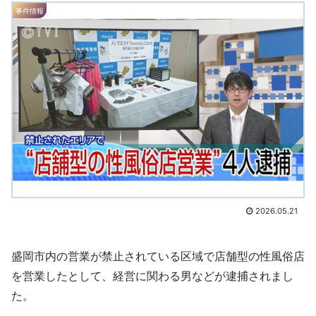
事件情報
2026.05.21
盛岡市内の営業が禁止されている区域で店舗型の性風俗店
を営業したとして、経営に関わる男などが逮捕されまし
た。