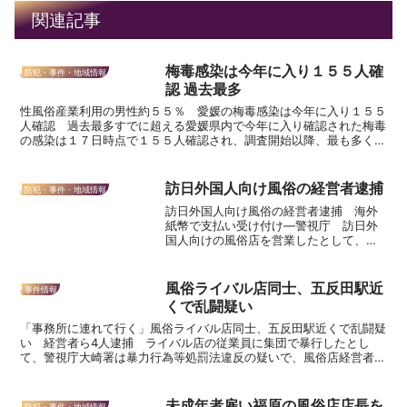
関連記事
梅毒感染は今年に入り１５５人確
防犯・事件・地域情報
認 過去最多
性風俗産業利用の男性約５５％ 愛媛の梅毒感染は今年に入り１５５
人確認 過去最多すでに超える愛媛県内で今年に入り確認された梅毒
の感染は１７日時点で１５５人確認され、調査開始以降、最も多くな
っています。県が状況１９日に発表しました。 愛媛県によ...
訪日外国人向け風俗の経営者逮捕
防犯・事件・地域情報
訪日外国人向け風俗の経営者逮捕 海外
紙幣で支払い受け付け―警視庁 訪日外
国人向けの風俗店を営業したとして、警
視庁保安課は４日までに、売春防止法違
反（場所提供など）容疑で、東京・歌舞
伎町の風俗店「メンズエステ ＳＰＡＲ
風俗ライバル店同士、五反田駅近
事件情報
ＡＫＵ」経営者の容疑者（...
くで乱闘疑い
「事務所に連れて行く」風俗ライバル店同士、五反田駅近くで乱闘疑
い 経営者ら4人逮捕 ライバル店の従業員に集団で暴行したとし
て、警視庁大崎署は暴力行為等処罰法違反の疑いで、風俗店経営者の
高橋宏典（こうすけ）容疑者（42）＝東京都目黒区目黒＝と...
未成年者雇い福原の風俗店店長を
防犯・事件・地域情報