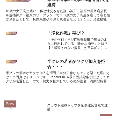
逮捕
16歳の女子高生雇い、客と性交させた疑い神戸・福原の風俗店店長
を逮捕神戸・福原のソープランドで１６歳の女子高生を雇って客と性
交させたとして、兵庫県警少年課と東灘署などは２１日、児童福祉法
違反の疑いで、風俗店従業員の男（３７）＝神戸市兵庫区＝...
「浄化作戦」再び!?
事件情報
「浄化作戦」再び!?歌舞伎町で毎日のよ
うに行われている「静かな摘発」とは？
【「報道されない摘発」が日常的に】日
本最大の繁華街である新宿・歌舞伎町
で、違法行為を行っているスカウトや客
引きの摘発が相次いでいる。「第二次浄
半グレの若者がヤクザ加入を拒
事件情報
化作戦」「静かな摘発」と...
否・・・
半グレの若者がヤクザ加入を拒否「自分ら嫌なんで」と語った理由と
は！？写真はイメージです Photo:PIXTA暴力団排除条例によってヤ
クザが衰退した一方で、勢力を拡大しているのが匿名・流動型犯罪グ
ループ（トクリュウ）だ。強盗や詐欺といった経...
スカウト組織トップを条例違反容疑で逮
捕